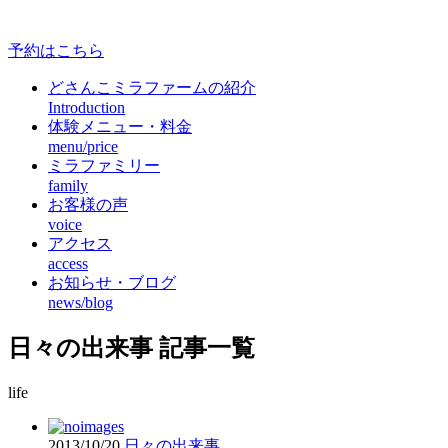
予約はこちら
どさんこミラファームの紹介
Introduction
体験メニュー・料金
menu/price
ミラファミリー
family
お客様の声
voice
アクセス
access
お知らせ・ブログ
news/blog
日々の出来事 記事一覧
life
2013/10/20
日々の出来事