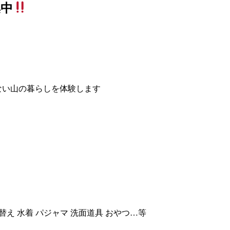
集中
？
ない山の暮らしを体験します
替え 水着 パジャマ 洗面道具 おやつ…等