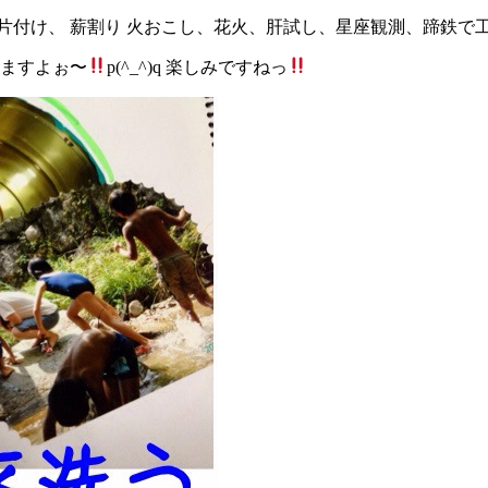
＆ 後片付け、 薪割り 火おこし、花火、肝試し、星座観測、蹄鉄
いますよぉ〜
p(^_^)q 楽しみですねっ