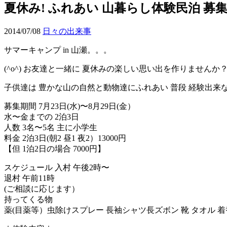
夏休み! ふれあい 山暮らし体験民泊 募
2014/07/08
日々の出来事
サマーキャンプ in 山瀬。。。
(^o^) お友達と一緒に 夏休みの楽しい思い出を作りませんか
子供達は 豊かな山の自然と動物達にふれあい 普段 経験出来
募集期間 7月23日(水)〜8月29日(金）
水〜金までの 2泊3日
人数 3名〜5名 主に小学生
料金 2泊3日(朝2 昼1 夜2）13000円
【但 1泊2日の場合 7000円】
スケジュール 入村 午後2時〜
退村 午前11時
(ご相談に応じます）
持ってくる物
薬(目薬等）虫除けスプレー 長袖シャツ長ズボン 靴 タオル 着