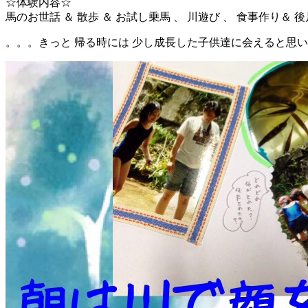
☆体験内容☆
馬のお世話 ＆ 散歩 ＆ お試し乗馬 、 川遊び 、 食事作り
。。。きっと 帰る時には 少し成長した子供達に会えると思