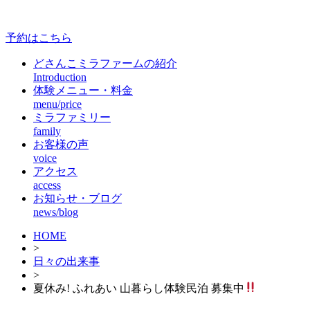
予約はこちら
どさんこミラファームの紹介
Introduction
体験メニュー・料金
menu/price
ミラファミリー
family
お客様の声
voice
アクセス
access
お知らせ・ブログ
news/blog
HOME
>
日々の出来事
>
夏休み! ふれあい 山暮らし体験民泊 募集中