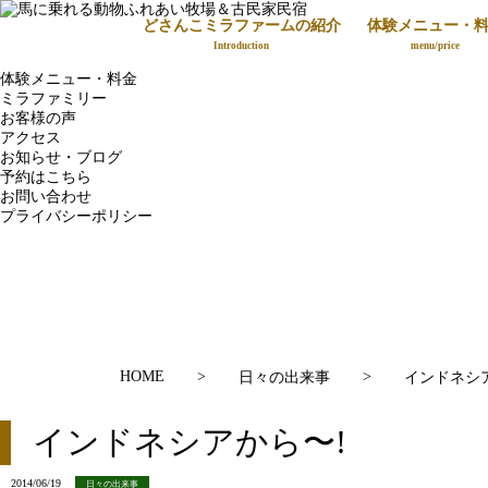
どさんこミラファームの紹介
体験メニュー・
HOME
Introduction
menu/price
どさんこミラファームの紹介
体験メニュー・料金
ミラファミリー
お客様の声
アクセス
お知らせ・ブログ
予約はこちら
お問い合わせ
プライバシーポリシー
HOME
>
>
日々の出来事
インドネシ
インドネシアから〜!
2014/06/19
日々の出来事