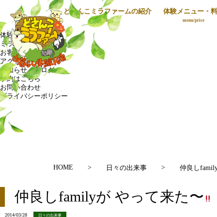
どさんこミラファームの紹介
体験メニュー・
HOME
Introduction
menu/price
どさんこミラファームの紹介
体験メニュー・料金
ミラファミリー
お客様の声
アクセス
お知らせ・ブログ
予約はこちら
お問い合わせ
プライバシーポリシー
HOME
>
>
日々の出来事
仲良しfami
仲良しfamilyが やって来た〜
2014/03/28
日々の出来事