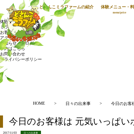
どさんこミラファームの紹介
体験メニュー・
HOME
Introduction
menu/price
どさんこミラファームの紹介
体験メニュー・料金
ミラファミリー
お客様の声
アクセス
お知らせ・ブログ
予約はこちら
お問い合わせ
プライバシーポリシー
HOME
>
>
日々の出来事
今日のお客
今日のお客様は 元気いっぱい
2017/11/03
日々の出来事