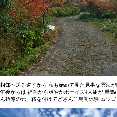
相知へ送る道すがら 私も始めて見た見事な雲海
午後からは 福岡から爽やかボーイズ4人組が 乗
ん指導の元、鞍を付けてどさんこ馬初体験 ムツゴ