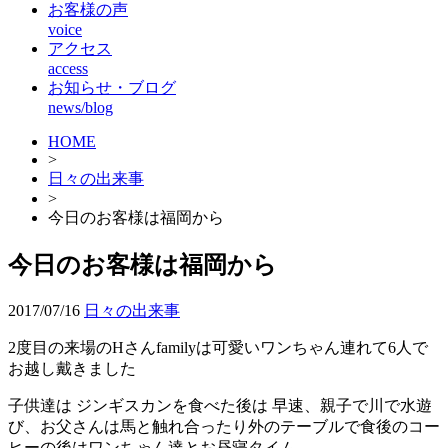
お客様の声
voice
アクセス
access
お知らせ・ブログ
news/blog
HOME
>
日々の出来事
>
今日のお客様は福岡から
今日のお客様は福岡から
2017/07/16
日々の出来事
2度目の来場のHさんfamilyは可愛いワンちゃん連れて6人で
お越し戴きました
子供達は ジンギスカンを食べた後は 早速、親子で川で水遊
び、お父さんは馬と触れ合ったり外のテーブルで食後のコー
ヒーの後はワンちゃん達とお昼寝タイム